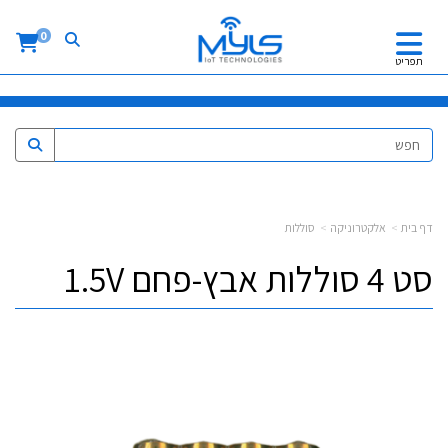
סוללה 9V, סוללה פשוטה, סוללה 9V זולה,
0
תפריט
דף בית
אלקטרוניקה
סוללות
סט 4 סוללות אבץ-פחם 1.5V