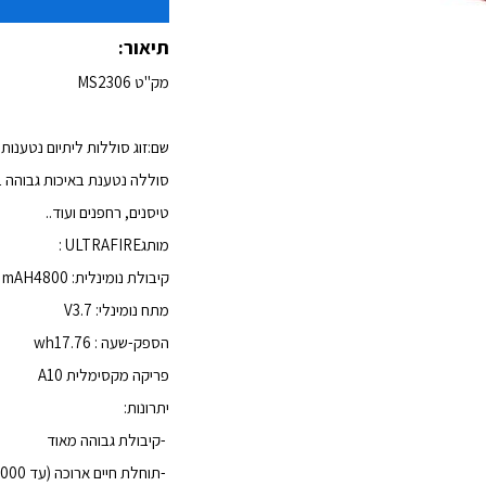
תיאור:
מק"ט MS2306
שם:זוג סוללות ליתיום נטענות 18650
סוללה נטענת באיכות גבוהה ב
טיסנים, רחפנים ועוד
..
מותג
: ULTRAFIRE
קיבולת נומינלית: 4800
mAH
מתח נומינלי: 3.7
V
הספק-שעה : 17.76
wh
פריקה מקסימלית 10
A
יתרונות
:
-
קיבולת גבוהה מאוד
-
תוחלת חיים ארוכה (עד 1000 טעינות)