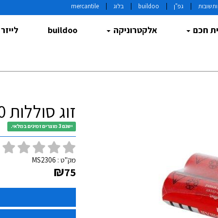
תשובות
גפ"ן
buildoo
בלוג
mercantile
ת חכם
אלקטרוניקה
buildoo
לייזר
זוג סוללות 18650 3.7V 4800mAh
ישנם 3 מוצרים זמינים במלאי.
(
מק"ט :
MS2306
₪
75