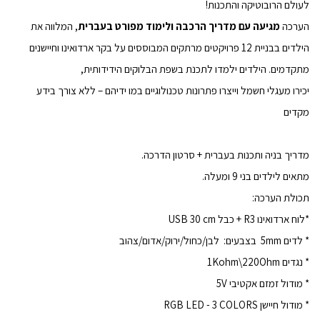
לעולם הרובוטיקה והתכנות!
הערכה
מגיעה עם מדריך הרכבה ולימוד מפורט בעברית
, המלווה את
הילדים בבניית 12 פרויקטים מרתקים המבוססים על בקר ארדואינו וחיישנים
מתקדמים. הילדים ילמדו לתכנת בשפת הבלוקים הידידותית,
יכירו מעגלי חשמל וייצרו פתרונות טכנולוגיים במו ידיהם – ללא צורך בידע
מקדים
מדריך בניה ותכנות בעברית + סרטון הדרכה.
מתאים לילדים בני 9 ומעלה.
תכולת הערכה:
*לוח ארדואינו R3 + כבל USB 30 cm
* לדים 5mm בצבעים: לבן/כחול/ירוק/אדום/צהוב
* נגדים 1Kohm\220Ohm
* מודול זמזם אקטיבי 5V
* מודול חיישן RGB LED - 3 COLORS