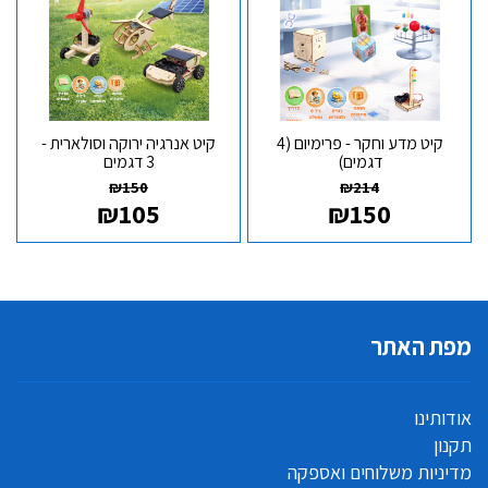
קיט מדע וחקר - פרימיום (4
קיט אנרגיה ירוקה וסולארית -
דגמים)
3 דגמים
₪
150
₪
214
₪
105
₪
150
מפת האתר
אודותינו
תקנון
מדיניות משלוחים ואספקה