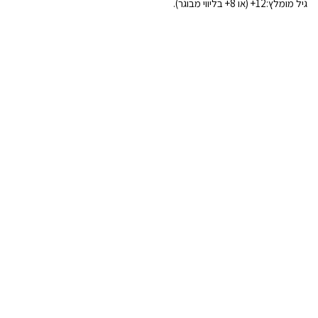
גיל מומלץ:12+ (או 8+ בליווי מבוגר).