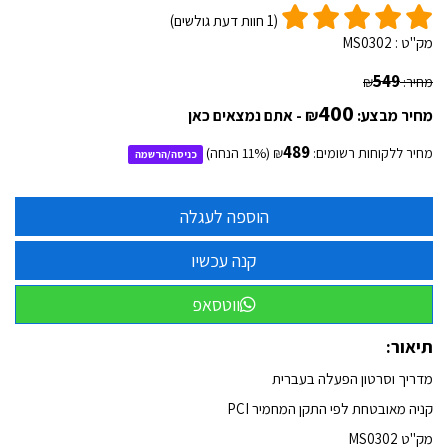
(
1
חוות דעת גולשים)
מק"ט :
MS0302
549
מחיר:
₪
400
מחיר מבצע:
₪
- אתם נמצאים כאן
489
מחיר ללקוחות רשומים:
₪
(
% הנחה)
11
כניסה
/
הרשמה
ווטסאפ
תיאור:
מדריך וסרטון הפעלה בעברית
קניה מאובטחת לפי התקן המחמיר PCI
מק"ט
MS0302