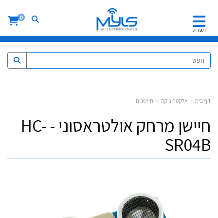
0
תפריט
דף בית
אלקטרוניקה
חיישנים
חיישן מרחק אולטראסוני - HC-
SR04B