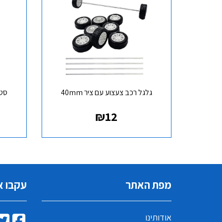
גלגל רכב צעצוע עם ציר 40mm
סט 10 פרופלור 3 להבי
₪
12
מפת האתר
עקבו א
אודותינו