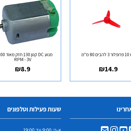
ם 80 מ"מ
מנוע DC קטן 0
RPM - 3V
₪
8.9
₪
14.9
חרינו
שעות פעילות וטלפונים
א-ה: 9:00 עד 19:00