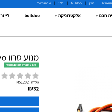
תשובות
גפ"ן
buildoo
בלוג
mercantile
ת חכם
אלקטרוניקה
buildoo
לייזר
מנוע סרוו MG996 180° Servo
ישנם 1 מוצרים זמינים במלאי.
(
מק"ט :
MS1202
₪
32