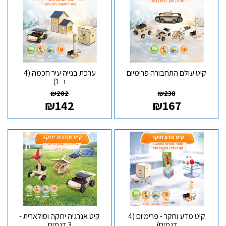
קיט עולם התחבורה פרימיום
ערכת בנייה עיר חכמה (4
ב-1)
₪
202
₪
238
₪
142
₪
167
קיט מדע וחקר - פרימיום (4
קיט אנרגיה ירוקה וסולארית -
דגמים)
3 דגמים