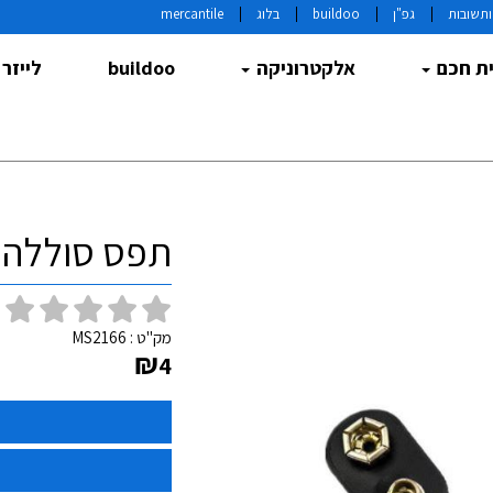
תשובות
גפ"ן
buildoo
בלוג
mercantile
ת חכם
אלקטרוניקה
buildoo
לייזר
תפס סוללה 9V עם חוטים חשופים
(
מק"ט :
MS2166
₪
4