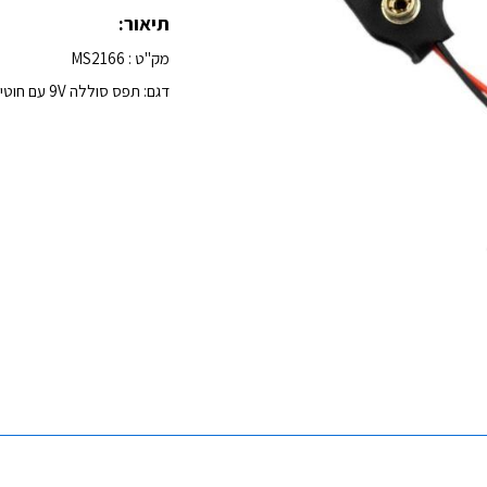
תיאור:
מק"ט : MS2166
דגם: תפס סוללה 9V עם חוטים חשופים