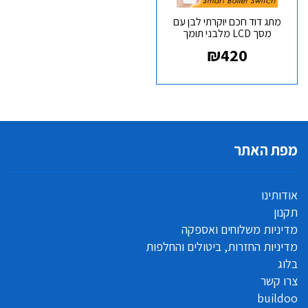
מתג דוד חכם יוקרתי לבן עם
מסך LCD מלבני תומך
LANBON BOILER L8
₪
420
Apple HomeKit
אזל המלאי
מפת האתר
אודותינו
תקנון
מדיניות משלוחים ואספקה
מדיניות החזרות, ביטולים והחלפות
בלוג
צרו קשר
buildoo