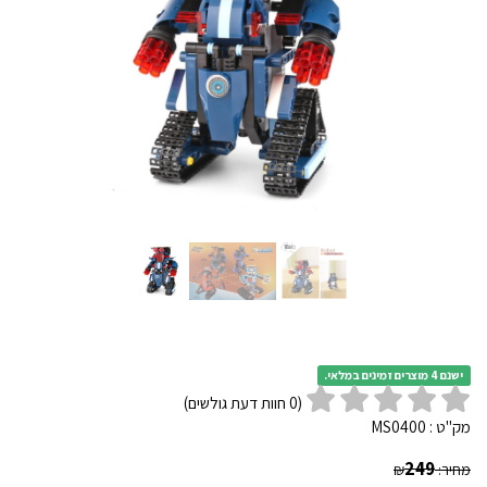
ישנם 4 מוצרים זמינים במלאי.
(
0
חוות דעת גולשים)
מק"ט :
MS0400
249
מחיר:
₪