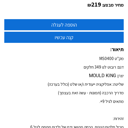
219
מחיר מבצע:
₪
תיאור:
מק"ט MS0400
דגם: רובוט לגו 349 חלקים
יצרן:
MOULD KING
שליטה: אפליקציה ייעודית ו/או שלט (כולל בערכה)
מדריך הרכבה (תמונות - עשה זאת בעצמך)
מתאים לגיל 9+.
זהירות:
מכיל חלקים קטנים, הרחק מהישג ידם של ילדים מתחת לגיל 6