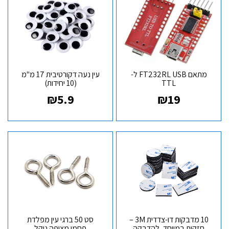
מתאם FT232RL USB ל-
עין נעה דקורטיבית 17 מ"מ
TTL
(10 יחידות)
₪
5.9
₪
19
10 מדבקות דו-צדדית 3M –
סט 50 ברגי עין מפלדת
חזקות במיוחד, להדבקה
פחמן מצופה ניקל